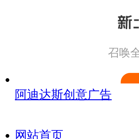
阿迪达斯创意广告
网站首页