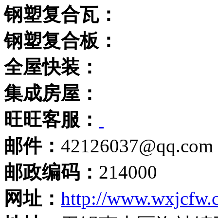
钢塑复合瓦：
钢塑复合板：
全屋快装：
集成房屋：
旺旺客服：
邮件：
42126037@qq.com
邮政编码：
214000
网址：
http://www.wxjcfw