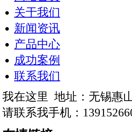
关于我们
新闻资讯
产品中心
成功案例
联系我们
我在这里
地址：无锡惠
请联系我
手机：13915266