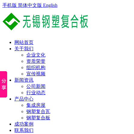
手机版
简体中文版
English
网站首页
关于我们
企业文化
资质荣誉
组织机构
宣传视频
新闻资讯
公司新闻
行业动态
产品中心
集成房屋
钢塑复合瓦
钢塑复合板
成功案例
联系我们