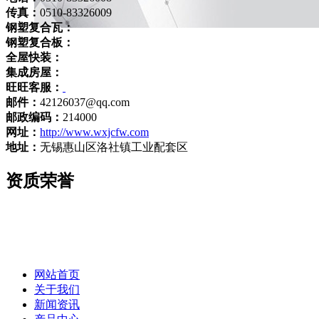
传真：
0510-83326009
钢塑复合瓦：
钢塑复合板：
全屋快装：
集成房屋：
旺旺客服：
邮件：
42126037@qq.com
邮政编码：
214000
网址：
http://www.wxjcfw.com
地址：
无锡惠山区洛社镇工业配套区
资质荣誉
网站首页
关于我们
新闻资讯