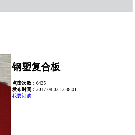
钢塑复合板
点击次数：
6435
发布时间：
2017-08-03 13:38:01
我要订购