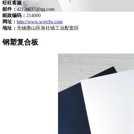
旺旺客服：
邮件：
42126037@qq.com
邮政编码：
214000
网址：
http://www.wxjcfw.com
地址：
无锡惠山区洛社镇工业配套区
钢塑复合板