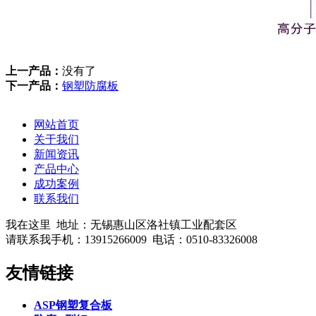
上一产品：
没有了
下一产品：
钢塑防腐板
网站首页
关于我们
新闻资讯
产品中心
成功案例
联系我们
我在这里
地址：无锡惠山区洛社镇工业配套区
请联系我
手机：13915266009
电话：0510-83326008
友情链接
ASP钢塑复合板