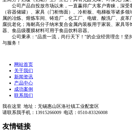
公司产品自投放市场以来，一直赢得广大客户青睐，深受客
（容器储罐）、家具（门柜饰面）、冷柜板、电梯板等诸多领域。
属的冶炼、熔炼车间、铸造厂，化工厂、电镀、酸洗厂、皮革
腐抗老化；海耐高分子纳米复合金属内装板用于家装、家具等
器、食品级覆膜材料可用于食品饮料容器。
公司秉承：“品质一流，尚行天下！”的企业经营理念！坚持
与服务！
网站首页
关于我们
新闻资讯
产品中心
成功案例
联系我们
我在这里
地址：无锡惠山区洛社镇工业配套区
请联系我
手机：13915266009
电话：0510-83326008
友情链接