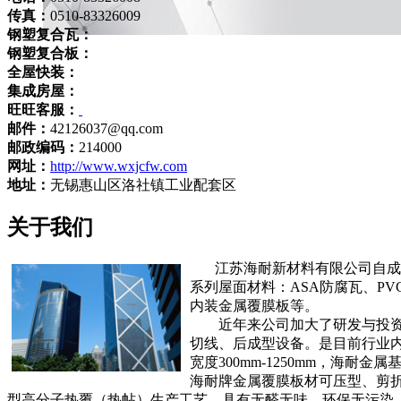
传真：
0510-83326009
钢塑复合瓦：
钢塑复合板：
全屋快装：
集成房屋：
旺旺客服：
邮件：
42126037@qq.com
邮政编码：
214000
网址：
http://www.wxjcfw.com
地址：
无锡惠山区洛社镇工业配套区
关于我们
江苏海耐新材料有限公司自成立
系列屋面材料：ASA防腐瓦、PV
内装金属覆膜板等。
近年来公司加大了研发与投资力
切线、后成型设备。是目前行业内
宽度300mm-1250mm，海耐
海耐牌金属覆膜板材可压型、剪
型高分子热覆（热帖）生产工艺，具有无醛无味、环保无污染