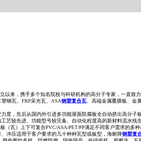
以来，携手多个知名院校与科研机构的高分子专家，一直致力
C塑钢瓦、FRP采光瓦、ASA
钢塑复合瓦
、高端金属覆膜板、金属
度，先后从国内外引进多功能屋面防腐板全自动挤出高分子板
工艺较先进、功能型号较完备、自动化程度高的新材料流水线生产设
金属基板（瓦）上下可复合PVC/ASA/PET/PP满足不同客户
折、冲压适用于客户要求的几十种种瓦型或板型，海耐牌
钢塑复
、颜色图纹多样、阻燃防潮、隔热隔音、低碳低耗、易擦洗、不